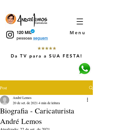
419 488 71
Menu
120 MIL
pessoas
seguem
Da TV para a SUA FESTA!
P/TODO
Fale Comigo!
BRASIL
P/ TODO
Post
BRASIL
André Lemos
20 de set. de 2021
4 min de leitura
Biografia - Caricaturista
André Lemos
Atualizado:
22 de set. de 2021