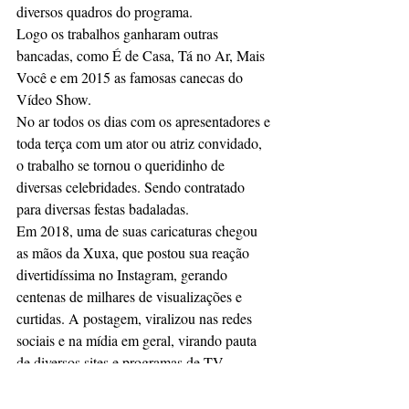
diversos quadros do programa. 
Logo os trabalhos ganharam outras 
bancadas, como É de Casa, Tá no Ar, Mais 
Você e em 2015 as famosas canecas do 
Vídeo Show.
No ar todos os dias com os apresentadores e 
toda terça com um ator ou atriz convidado, 
o trabalho se tornou o queridinho de 
diversas celebridades. Sendo contratado 
para diversas festas badaladas.
Em 2018, uma de suas caricaturas chegou 
as mãos da Xuxa, que postou sua reação 
divertidíssima no Instagram, gerando 
centenas de milhares de visualizações e 
curtidas. A postagem, viralizou nas redes 
sociais e na mídia em geral, virando pauta 
de diversos sites e programas de TV.
Visitou pessoalmente os bastidores do 
programa Dancing Brasil, onde recebeu 